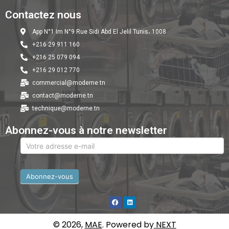
Contactez nous
App N°1 Im N°9 Rue Sidi Abd El Jelil Tunis، 1008
+216 29 911 160
+216 25 079 094
+216 29 012 770
commercial@moderne.tn
contact@moderne.tn
technique@moderne.tn
Abonnez-vous à notre newsletter
newsletter
Abonnez-vous
© 2026,
MAE
. Powered by
NEXT