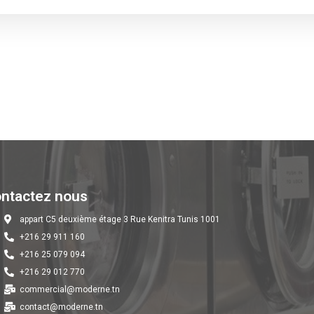
ntactez nous
appart C5 deuxième étage 3 Rue Kenitra Tunis 1001
+216 29 911 160
+216 25 079 094
+216 29 012 770
commercial@moderne.tn
contact@moderne.tn